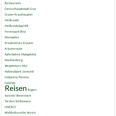
Restaurants
Genusshauptstadt
Graz
Grazer Krauthäuptel
Heilkreide
Heilkreidebad
IFA
Ferienpark Binz
Kleinpolen
Kreidefelsen
Kräuter
Kräuterroute
Käferbohne
Malopolskie
Mecklenburg-
Vorpommern
Mur
Nationalpark Jasmund
Ostpeene
Pieniny-
Gebirge
Reisen
Rügen
Sassnitz
Steiermark
Torsten Schliemann
UNESCO
Weltkulturerbe
Verein