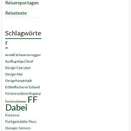
Reisereportagen
Reisetexte
Schlagwörte
r
Arnold Schwarzenegger
Ausflugstipp
City of
Design
Czorsztyn
Design-Mai
Designhauptstadt
Erbhoffischerei
Estland
Ferienresidenz Rugana
FF
Ferienzimmer
Dabei
Fischerei
Fischgaststätte
Fluss
Dunajec
Genuss-