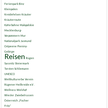
Ferienpark Binz
Kleinpolen
Kreidefelsen
Kräuter
Kräuterroute
Käferbohne
Malopolskie
Mecklenburg-
Vorpommern
Mur
Nationalpark Jasmund
Ostpeene
Pieniny-
Gebirge
Reisen
Rügen
Sassnitz
Steiermark
Torsten Schliemann
UNESCO
Weltkulturerbe
Verein
Rügener Heilkreide e.V .
Wellness
Welshof
Wiesler
Zwiebelrussen
Österreich
„Fischer
Fritz“