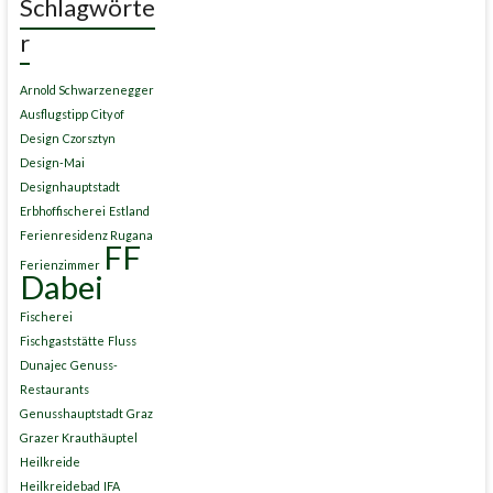
Schlagwörte
r
Arnold Schwarzenegger
Ausflugstipp
City of
Design
Czorsztyn
Design-Mai
Designhauptstadt
Erbhoffischerei
Estland
Ferienresidenz Rugana
FF
Ferienzimmer
Dabei
Fischerei
Fischgaststätte
Fluss
Dunajec
Genuss-
Restaurants
Genusshauptstadt
Graz
Grazer Krauthäuptel
Heilkreide
Heilkreidebad
IFA