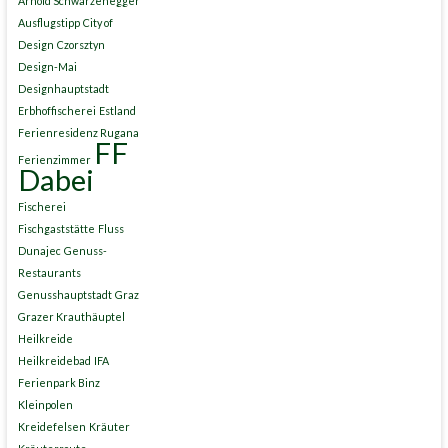
Arnold Schwarzenegger
Ausflugstipp
City of
Design
Czorsztyn
Design-Mai
Designhauptstadt
Erbhoffischerei
Estland
Ferienresidenz Rugana
FF
Ferienzimmer
Dabei
Fischerei
Fischgaststätte
Fluss
Dunajec
Genuss-
Restaurants
Genusshauptstadt
Graz
Grazer Krauthäuptel
Heilkreide
Heilkreidebad
IFA
Ferienpark Binz
Kleinpolen
Kreidefelsen
Kräuter