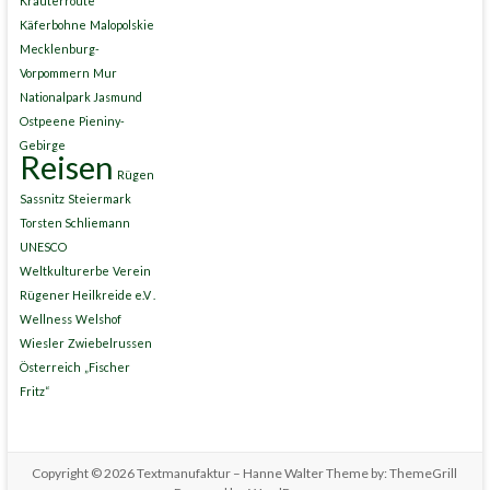
Kräuterroute
Käferbohne
Malopolskie
Mecklenburg-
Vorpommern
Mur
Nationalpark Jasmund
Ostpeene
Pieniny-
Gebirge
Reisen
Rügen
Sassnitz
Steiermark
Torsten Schliemann
UNESCO
Weltkulturerbe
Verein
Rügener Heilkreide e.V .
Wellness
Welshof
Wiesler
Zwiebelrussen
Österreich
„Fischer
Fritz“
Copyright © 2026
Textmanufaktur – Hanne Walter
Theme by:
ThemeGrill