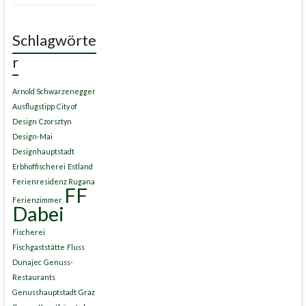
Schlagwörte
r
Arnold Schwarzenegger
Ausflugstipp
City of
Design
Czorsztyn
Design-Mai
Designhauptstadt
Erbhoffischerei
Estland
Ferienresidenz Rugana
FF
Ferienzimmer
Dabei
Fischerei
Fischgaststätte
Fluss
Dunajec
Genuss-
Restaurants
Genusshauptstadt
Graz