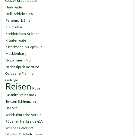
Grazer Krauthäuptel
Heilkreide
Heilkreidebad
IFA
Ferienpark Binz
Kleinpolen
Kreidefelsen
Kräuter
Kräuterroute
Käferbohne
Malopolskie
Mecklenburg-
Vorpommern
Mur
Nationalpark Jasmund
Ostpeene
Pieniny-
Gebirge
Reisen
Rügen
Sassnitz
Steiermark
Torsten Schliemann
UNESCO
Weltkulturerbe
Verein
Rügener Heilkreide e.V .
Wellness
Welshof
Wiesler
Zwiebelrussen