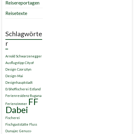
Reisereportagen
Reisetexte
Schlagwörte
r
Arnold Schwarzenegger
Ausflugstipp
City of
Design
Czorsztyn
Design-Mai
Designhauptstadt
Erbhoffischerei
Estland
Ferienresidenz Rugana
FF
Ferienzimmer
Dabei
Fischerei
Fischgaststätte
Fluss
Dunajec
Genuss-