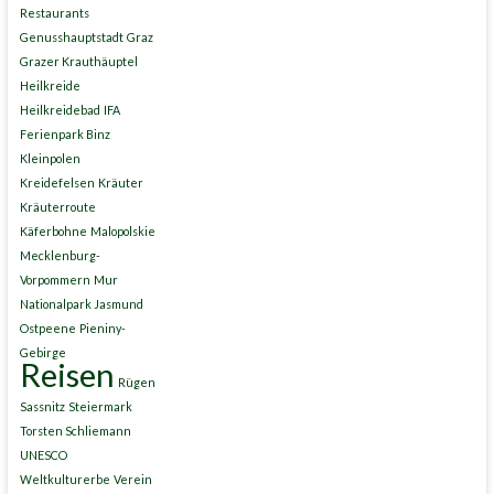
Restaurants
Genusshauptstadt
Graz
Grazer Krauthäuptel
Heilkreide
Heilkreidebad
IFA
Ferienpark Binz
Kleinpolen
Kreidefelsen
Kräuter
Kräuterroute
Käferbohne
Malopolskie
Mecklenburg-
Vorpommern
Mur
Nationalpark Jasmund
Ostpeene
Pieniny-
Gebirge
Reisen
Rügen
Sassnitz
Steiermark
Torsten Schliemann
UNESCO
Weltkulturerbe
Verein